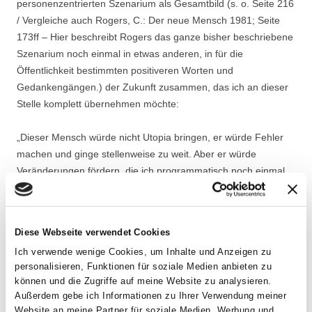
personenzentrierten Szenarium als Gesamtbild (s. o. Seite 216
/ Vergleiche auch Rogers, C.: Der neue Mensch 1981; Seite
173ff – Hier beschreibt Rogers das ganze bisher beschrie­bene
Szenarium noch einmal in etwas anderen, in für die
Öffentlichkeit bestimmten posi­tiveren Wor­ten und
Gedankengängen.) der Zukunft zusammen, das ich an dieser
Stelle komplett überneh­men möchte:
„Dieser Mensch würde nicht Utopia bringen, er würde Fehler
machen und ginge stel­lenweise zu weit. Aber er würde
Veränderungen fördern, die ich programmatisch noch einmal
zusammenfassen will:
Offenheit in allen interpersonalen Beziehungen – in der
Diese Webseite verwendet Cookies
Familie, bei der Arbeit, in Führungspositionen.
Ich verwende wenige Cookies, um Inhalte und Anzeigen zu
Erforschung des Selbst und Entwicklung eines
personalisieren, Funktionen für soziale Medien anbieten zu
ganzheitlichen Menschen, Einheit von Leib und Geist.
können und die Zugriffe auf meine Website zu analysieren.
Wertschätzung des Einzelnen aufgrund dessen, was er
Außerdem gebe ich Informationen zu Ihrer Verwendung meiner
ist, ohne Rücksicht auf Ge­schlecht, Rasse, Status, oder
Website an meine Partner für soziale Medien, Werbung und