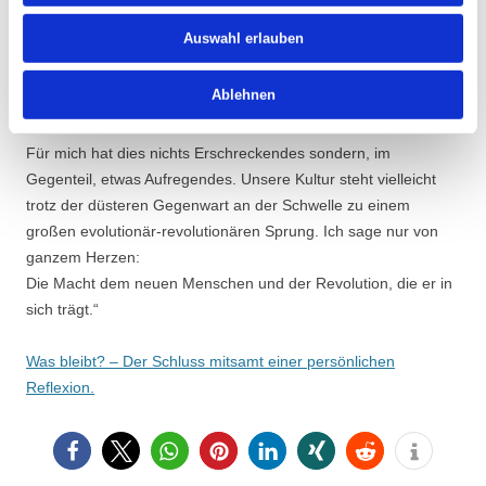
Anwendung.
Auswahl erlauben
Kreativität jeder Art – beim Denken und Forschen, in den
sozialen Beziehungen, in der Kunst, Architektur, Stadt-
Ablehnen
und Regionalplanung, Wissenschaft.
Für mich hat dies nichts Erschreckendes sondern, im
Gegenteil, etwas Aufregendes. Unsere Kul­tur steht vielleicht
trotz der düsteren Gegenwart an der Schwelle zu ei­nem
großen evo­lutionär-revolutionären Sprung. Ich sage nur von
ganzem Herzen:
Die Macht dem neuen Menschen und der Revolution, die er in
sich trägt.“
Was bleibt? – Der Schluss mitsamt einer persönlichen
Reflexion.
5