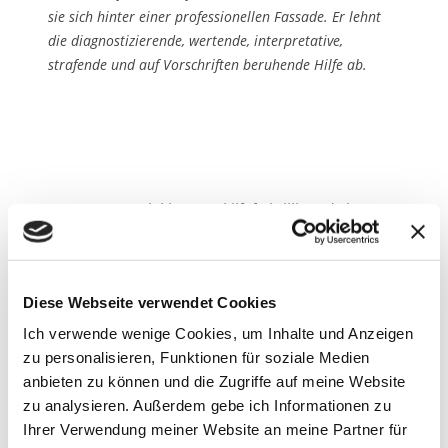
sie sich hinter einer professionellen Fassade. Er lehnt
die dia­gnostizierende, wertende, interpretative,
strafende und auf Vorschriften beruhende Hilfe ab.
Der neue Mensch hingegen, hilft freiwillig und ohne
dafür Geld zu verlangen. Er hilft in spontanen
Notsituationen. Dabei engagiert er sich, ohne sich
aufzudrängen, ohne Moral zu predigen, ohne zu
Diese Webseite verwendet Cookies
belehren und ohne Vorwürfe zu machen. Der Mensch,
dem geholfen wird, wird respektiert.
Ich verwende wenige Cookies, um Inhalte und Anzeigen
zu personalisieren, Funktionen für soziale Medien
anbieten zu können und die Zugriffe auf meine Website
Der Wunsch nach Intimität
zu analysieren. Außerdem gebe ich Informationen zu
Ihrer Verwendung meiner Website an meine Partner für