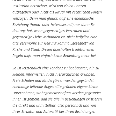
Institution betrachtet, wird von vielen Paaren
aufgegeben oder nicht als Ritual mit rechtlichen Folgen
vollzogen. Denn man glaubt, daß eine ehe­ähnliche
Beziehung (homo- oder heterosexuell) nur dann Be­
deutung hat, wenn ge­genseitiges Vertrauen und
gegenseitige Liebe vorhanden ist, nicht lediglich eine
alte Zeremo­nie zur Geltung kommt, „gesegnet“ von
Kirche und Staat. Diesen überholten traditio­nellen
Regeln mißt man einfach keine Bedeutung mehr bei.
So ist letztendlich eine Tendenz zu beobachten, hin zu
kleinen, informellen, nicht hier­archischen Gruppen.
Freie Schulen und Kindergärten werden gegründet,
ehema­lige leitende Angestellte gründen eigene kleine
Unternehmen, Wohngemeinschaften wer­den gegründet.
Ihnen ist gemein, daß sie alle in Beziehungen existieren,
die di­rekt und unmittelbar, also persönlich und von
ihrer Struktur und Autorität her ihren Beziehun­gen