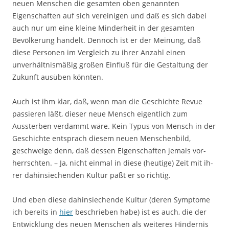
neuen Menschen die ge­samten oben ge­nannten
Eigenschaften auf sich vereinigen und daß es sich dabei
auch nur um eine kleine Minder­heit in der gesamten
Bevölkerung handelt. Dennoch ist er der Mei­nung, daß
diese Personen im Vergleich zu ihrer Anzahl einen
unverhältnis­mäßig gro­ßen Ein­fluß für die Gestaltung der
Zukunft ausüben könnten.
Auch ist ihm klar, daß, wenn man die Geschichte Revue
passieren läßt, dieser neue Mensch eigentlich zum
Aussterben verdammt wäre. Kein Typus von Mensch in der
Geschichte entsprach diesem neuen Menschenbild,
geschweige denn, daß dessen Ei­genschaften jemals vor­
herrschten. – Ja, nicht einmal in diese (heutige) Zeit mit ih­
rer da­hinsiechenden Kultur paßt er so richtig.
Und eben diese dahinsiechende Kultur (deren Symptome
ich bereits in
hier
be­schrieben ha­be) ist es auch, die der
Entwicklung des neuen Men­schen als weiteres Hindernis