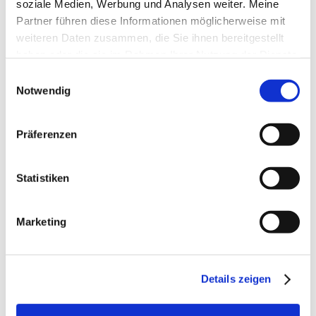
soziale Medien, Werbung und Analysen weiter. Meine
Der neue Mensch sucht nach neuen Formen der
Partner führen diese Informationen möglicherweise mit
Gemeinschaft (außerhalb von Fami­lie und
weiteren Daten zusammen, die Sie ihnen bereitgestellt
Verwandtschaft), die ihm Nähe, Intimi­tät und
haben oder die sie im Rahmen Ihrer Nutzung der Dienste
Gemeinsamkeit bieten können. In ihnen sucht er neue
gesammelt haben.
Einwilligungsauswahl
Formen der Kommunikation, verbal, nonverbal,
Notwendig
emotional und in­tellektuell.
Präferenzen
Er ist sich bewußt, daß er aufgrund unserer mobilen
Gesellschaft nicht lange in ei­ner Gemeinschaft
verbringen kann, weshalb er imstande sein muß, schnell
Statistiken
intime, kom­munikative und persönliche Kontakte zu
knüpfen. Genauso muß er imstande sein, die­se
Marketing
Gemeinschaft ohne heftige Konflikte oder Trauer wieder
aufgeben zu können, um ei­ne neue aufzubauen. (Vgl.
auch Sennett, R.: Der flexible Mensch 2000 – Hier wird
diese weitreichende Problematik unserer
Details zeigen
kapitalistischen, mobilen Gesellschaft meines Erachtens
sehr gut dargestellt.)