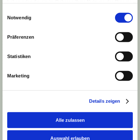
haben oder die sie im Rahmen Ihrer Nutzung der Dienste
gesammelt haben.
Einwilligungsauswahl
Notwendig
In Rochester, New York, tritt er nach Beendigung seiner
Ausbildungszeit dann seine erste Stelle als Psychologe an. Er
arbeitet dort zwölf Jahre (in welcher Zeit er bis zum Direktor jener
Präferenzen
Einrichtung aufsteigt) in der entwicklungspsy­chologischen Abtei­
lung der Gesellschaft zur Verhinderung von Grausamkeiten an
Kindern.
Statistiken
Hier setzt er sich, in einem multiprofessionellen Team, mit
delinquenten und unter­privilegierten Kindern und Jugendlichen und
deren Therapie auseinander.
Marketing
Vielleicht kann man diese Zeit auch als die entscheidenste
bezeichnen, die Rogers überhaupt erst darauf aufmerksam macht,
daß es noch weitere Wege in der Therapie geben muß, einem
Patienten zu helfen.
Details zeigen
Als Schlüsselerlebnis Rogers für die Entwicklung seines eigenen
Therapiekonzepts, wird immer wieder gern dieser Fall einer Mutter
Alle zulassen
mit ihrem Sohn genannt (s. o. / siehe auch: Quitmann, H.:
Humanistische Psychologie 1996):
Auswahl erlauben
Während dieser schwierige Junge, von einem Kollegen Rogers in