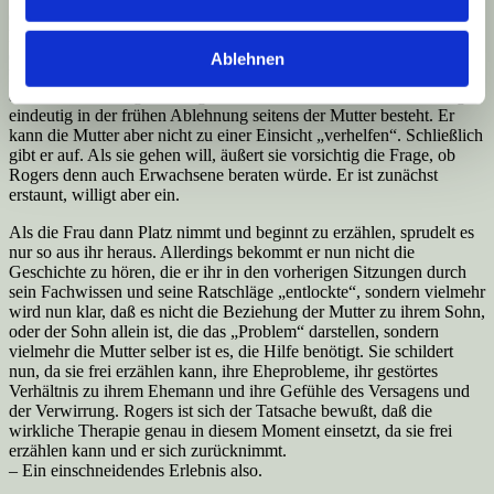
einer Spielthera­pie betreut wird, spricht Rogers selber mit dessen
Mutter. Allerdings verlaufen diese Ge­spräche mit der Mutter – in
denen es ausschließlich um das Verhalten ihres Jun­gen und um
Ablehnen
Ratschläge geht, ihn wieder „auf den richtigen Weg“ zu bringen –
äu­ßerst un­befriedigend. Rogers ist klar, daß das Problem des Jungen
eindeutig in der frühen Ab­lehnung seitens der Mutter besteht. Er
kann die Mutter aber nicht zu einer Ein­sicht „verhelfen“. Schließlich
gibt er auf. Als sie gehen will, äußert sie vorsichtig die Frage, ob
Rogers denn auch Erwachsene beraten würde. Er ist zunächst
erstaunt, wil­ligt aber ein.
Als die Frau dann Platz nimmt und beginnt zu erzählen, sprudelt es
nur so aus ihr her­aus. Allerdings bekommt er nun nicht die
Geschichte zu hören, die er ihr in den vorhe­rigen Sitzungen durch
sein Fachwissen und seine Ratschläge „entlockte“, son­dern vielmehr
wird nun klar, daß es nicht die Beziehung der Mutter zu ihrem Sohn,
oder der Sohn allein ist, die das „Problem“ darstellen, sondern
vielmehr die Mutter sel­ber ist es, die Hilfe benötigt. Sie schildert
nun, da sie frei erzählen kann, ihre Ehe­probleme, ihr gestörtes
Verhältnis zu ihrem Ehemann und ihre Gefühle des Versa­gens und
der Verwirrung. Rogers ist sich der Tatsache bewußt, daß die
wirkliche Therapie genau in diesem Moment einsetzt, da sie frei
erzählen kann und er sich zu­rücknimmt.
– Ein einschneidendes Erlebnis also.