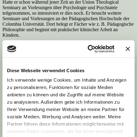
Hatte er schon während jener Zeit an der Union Theological
Seminary an Vorlesun­gen über Psychologie und Psychiatrie
teilgenommen, so intensiviert er dies noch. Er be­sucht weitere
Seminare und Vorlesungen an der Pädagogischen Hochschule der
Co­lumbia Universität. Dort belegt er Fächer wie z. B. Pädagogische
Philosophie und be­ginnt mit prakti­scher klinischer Arbeit an
Kindern.
Da er zu dieser Zeit, wie er meint, einfach intuitiv handelt, wechselt
er bald ganz in den Fachbereich Erziehungs­beratung der Columbia
Universität über.
Von hieraus bewirbt er sich auch erfolgreich um eine
Diese Webseite verwendet Cookies
Assistentenstelle am neu ein­gerichteten In­stitute for Child Guidance
(Institut für Erziehungsberatung), wo er sich seinen Neigungen
Ich verwende wenige Cookies, um Inhalte und Anzeigen
entsprechend einbringen kann und für ihn positive Lernerfahrun­gen
zu personalisieren, Funktionen für soziale Medien
macht, die auch auf sein späteres Wirken Einfluß haben werden.
anbieten zu können und die Zugriffe auf meine Website
Denn hier setzt er sich intensiv mit der Lehre Freuds und den
zu analysieren. Außerdem gebe ich Informationen zu
Ansichten seiner Kolle­gen darüber auseinander, welche in einem
Ihrer Verwendung meiner Website an meine Partner für
Widerspruch zu „einem rigorosem, kalt-ob­jektiven, statistischen
Standpunkt“ (s. o. Seite 25) der Pädagogischen Hochschule standen.
soziale Medien, Werbung und Analysen weiter. Meine
Er merkt auch, daß sich beide Standpunkte unvereinbar gegenüber
Partner führen diese Informationen möglicherweise mit
stehen.
weiteren Daten zusammen, die Sie ihnen bereitgestellt