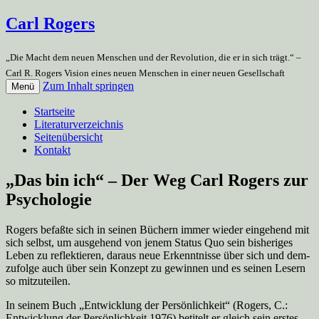
Carl Rogers
„Die Macht dem neuen Menschen und der Revolution, die er in sich trägt.“ –
Carl R. Rogers Vision eines neuen Menschen in einer neuen Gesellschaft
Zum Inhalt springen
Menü
Startseite
Literaturverzeichnis
Seitenübersicht
Kontakt
„Das bin ich“ – Der Weg Carl Rogers zur
Psychologie
Rogers befaßte sich in seinen Büchern immer wieder eingehend mit
sich selbst, um ausgehend von jenem Status Quo sein bisheriges
Leben zu reflektie­ren, daraus neue Erkenntnisse über sich und dem­
zufolge auch über sein Konzept zu gewin­nen und es seinen Lesern
so mitzuteilen.
In seinem Buch „Entwicklung der Persönlichkeit“ (Rogers, C.:
Entwicklung der Persönlichkeit 1976) betitelt er gleich sein erstes