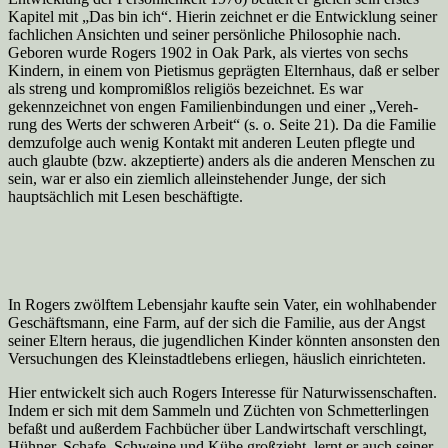
Kapi­tel mit „Das bin ich“. Hierin zeichnet er die Entwicklung seiner
fachlichen Ansich­ten und seiner per­sönliche Philosophie nach.
Geboren wurde Rogers 1902 in Oak Park, als viertes von sechs
Kindern, in einem von Pietis­mus geprägten Elternhaus, daß er selber
als streng und kompromißlos reli­giös bezeichnet. Es war
gekennzeichnet von engen Familienbindungen und einer „Vereh­
rung des Werts der schweren Arbeit“ (s. o. Seite 21). Da die Familie
demzufolge auch we­nig Kontakt mit an­deren Leuten pflegte und
auch glaubte (bzw. akzeptierte) anders als die anderen Men­schen zu
sein, war er also ein ziemlich alleinstehender Junge, der sich
hauptsäch­lich mit Lesen beschäftigte.
In Rogers zwölftem Lebensjahr kaufte sein Vater, ein wohlhabender
Geschäftsmann, eine Farm, auf der sich die Familie, aus der Angst
seiner Eltern heraus, die jugendli­chen Kinder könnten ansonsten den
Versuchungen des Kleinstadtlebens erliegen, häuslich einrichteten.
Hier entwickelt sich auch Rogers Interesse für Naturwissenschaften.
Indem er sich mit dem Sammeln und Züchten von Schmetterlingen
befaßt und au­ßerdem Fachbücher über Landwirtschaft verschlingt,
Hühner, Schafe, Schweine und Kü­he großzieht, lernt er auch seiner