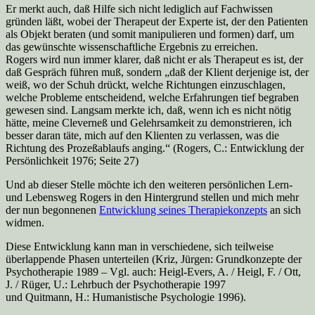
Er merkt auch, daß Hilfe sich nicht lediglich auf Fachwissen
gründen läßt, wobei der The­rapeut der Experte ist, der den Patienten
als Objekt beraten (und somit manipu­lieren und formen) darf, um
das gewünschte wissenschaftliche Ergebnis zu errei­chen.
Rogers wird nun immer klarer, daß nicht er als Therapeut es ist, der
daß Gespräch führen muß, sondern „daß der Klient derjenige ist, der
weiß, wo der Schuh drückt, welche Richtungen einzuschlagen,
welche Probleme entscheidend, welche Erfahrun­gen tief begraben
gewesen sind. Langsam merkte ich, daß, wenn ich es nicht nö­tig
hätte, meine Cleverneß und Gelehrsamkeit zu demonstrieren, ich
besser daran täte, mich auf den Klienten zu verlassen, was die
Richtung des Prozeßablaufs an­ging.“ (Rogers, C.: Entwicklung der
Persönlichkeit 1976; Seite 27)
Und ab dieser Stelle möchte ich den weiteren persönlichen Lern-
und Le­bensweg Rogers in den Hintergrund stellen und mich mehr
der nun begonnenen
Entwicklung seines Thera­piekonzepts
an sich
widmen.
Diese Entwicklung kann man in verschie­dene, sich teilweise
überlappende Phasen unterteilen (Kriz, Jürgen: Grundkonzepte der
Psychotherapie 1989 – Vgl. auch: Heigl-Evers, A. / Heigl, F. / Ott,
J. / Rüger, U.: Lehrbuch der Psychotherapie 1997
und Quitmann, H.: Humanistische Psychologie 1996).