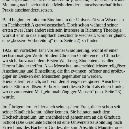
Meinung nach, sich mit den Methoden der na­turwissenschaftlichen
Praxis auseinanderzusetzen.
Bald beginnt er mit dem Studium an der Universität von Wisconsin
im Fachbereich Agrarwissenschaft. Doch schon während seiner
ersten zwei Jahre ändert sich sein In­teresse in Richtung Theologie,
worauf er in in das Hauptfach Geschichte wech­selt, worin er glaubt,
eine „bessere Vorbereitung“ (s. o. Seite 22) zu finden.
1922, im vorletzten Jahr vor seiner Graduierung, wohnt er einer
sechsmonatigen World Student Christian Conference in China bei,
wo sich, kurz nach dem Ersten Weltkrieg, Studenten aus aller
Herren Länder treffen. Also Menschen unterschied­lichster religiöser
Anschauung und Einstellung, die ihn zwingen, offener und großzü­
giger im Denken den Menschen gegenüber zu werden.
Hieraus lernt er auch, sich von den strengen religiösen Ansichten
seiner Eltern zu lö­sen. Er bezeichnet diesen Schritt als einen Punkt,
wo er zum ersten Mal „ein unab­hängiger Mensch“ (s. o. Seite 23)
wurde.
Im Übrigen lernt er hier auch seine spätere Frau, die er schon seit
seiner Kindheit kennt, näher kennen. Sie heiraten nach dem
Hochschulstudium, um anschließend ge­meinsam an die Graduate
School (Die Graduate School ist eine Universitätsausbildung nach
Erreichung des Bachelor-Grades, die zum Abschluß Magister oder