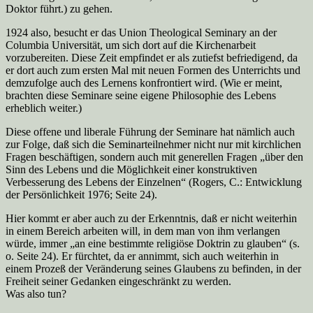
Doktor führt.) zu gehen.
1924 also, besucht er das Union Theological Seminary an der
Columbia Universität, um sich dort auf die Kirchen­arbeit
vorzubereiten. Diese Zeit empfindet er als zutiefst befriedigend, da
er dort auch zum ersten Mal mit neuen Formen des Unterrichts und
demzufolge auch des Lernens konfrontiert wird. (Wie er meint,
brachten diese Semi­nare seine eigene Philosophie des Lebens
erheblich weiter.)
Diese offene und liberale Führung der Seminare hat nämlich auch
zur Folge, daß sich die Seminarteilnehmer nicht nur mit kirchlichen
Fragen beschäftigen, sondern auch mit generellen Fragen „über den
Sinn des Lebens und die Möglichkeit einer konstruktiven
Verbesserung des Lebens der Einzelnen“ (Rogers, C.: Entwicklung
der Persönlichkeit 1976; Seite 24).
Hier kommt er aber auch zu der Erkenntnis, daß er nicht weiterhin
in einem Bereich ar­beiten will, in dem man von ihm verlangen
würde, immer „an eine bestimmte reli­giöse Doktrin zu glauben“ (s.
o. Seite 24). Er fürchtet, da er annimmt, sich auch weiterhin in
einem Pro­zeß der Veränderung seines Glaubens zu befinden, in der
Freiheit seiner Gedan­ken eingeschränkt zu werden.
Was also tun?